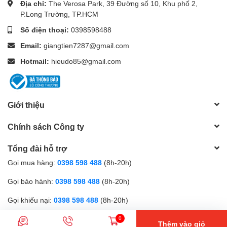
Địa chỉ:
The Verosa Park, 39 Đường số 10, Khu phố 2,
hãng Fluke 150
7
P.Long Trường, TP.HCM
Số điện thoại:
0398598488
1. Fluke 1507 có Hiệu suất đo AC/DC Voltage
Email:
giangtien7287@gmail.com
Phạm vi đo: 0,1 V đến 600 V
Hotmail:
hieudo85@gmail.com
Độ phân giải: 0,1 V
Độ chính xác: ±(2 % + 3 digits) ở tần số 50–400 Hz
Giới thiệu
Trở kháng đầu vào: 3 MΩ (dạng định danh), < 100 pF
Chính sách Công ty
Chống quá áp: 600 V RMS hoặc DC
Tổng đài hỗ trợ
2. Fluke 1507 Đo điện trở nối đất (Earth
Gọi mua hàng:
0398 598 488
(8h-20h)
Bond/Continuity)
Gọi bảo hành:
0398 598 488
(8h-20h)
Phạm vi đo: 20,00 Ω → 20,00 kΩ
Gọi khiếu nại:
0398 598 488
(8h-20h)
Độ phân giải: 0,01 Ω → 0,01 kΩ
0
Thêm vào giỏ
Độ chính xác: ±(1,5 % + 3 digits)