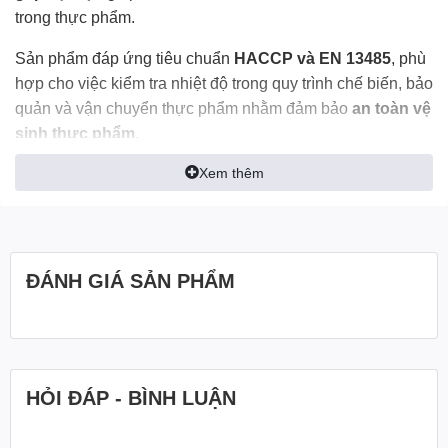
trong thực phẩm.
Sản phẩm đáp ứng tiêu chuẩn
HACCP và EN 13485
, phù
hợp cho việc kiểm tra nhiệt độ trong quy trình chế biến, bảo
quản và vận chuyển thực phẩm nhằm đảm bảo
an toàn vệ
sinh thực phẩm
.
Xem thêm
Với dải đo rộng từ
-30°C đến 220°C
, nhiệt kế
Testo 103
có
thể sử dụng cho nhiều ứng dụng như:
Kiểm tra nhiệt độ thịt, cá, hải sản
ĐÁNH GIÁ SẢN PHẨM
Đo nhiệt độ thực phẩm nấu chín
Kiểm tra nhiệt độ thực phẩm đông lạnh
Kiểm tra nhiệt độ thực phẩm trong nhà hàng, khách
sạn
HỎI ĐÁP - BÌNH LUẬN
Kiểm tra nhiệt độ trong dây chuyền sản xuất thực