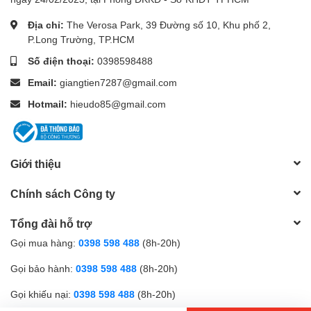
Địa chỉ:
The Verosa Park, 39 Đường số 10, Khu phố 2,
Thông số kỹ thuật chung
P.Long Trường, TP.HCM
Thông số
Giá trị
Số điện thoại:
0398598488
Trọng lượng
46 g (bao gồm pin)
Email:
giangtien7287@gmail.com
Kích thước khi mở
189 x 35 x 19 mm
Hotmail:
hieudo85@gmail.com
Kích thước khi gấp
115 x 35 x 19 mm
Nhiệt độ vận hành
-20 đến +60 °C
Nhiệt độ bảo quản
-30 đến +70 °C
Giới thiệu
Chất liệu vỏ
ABS
Cấp bảo vệ
IP55
Chính sách Công ty
Màn hình
LCD
Tổng đài hỗ trợ
Hiển thị
1 dòng
Gọi mua hàng:
0398 598 488
(8h-20h)
Chu kỳ đo
0,5 giây
Tiêu chuẩn
EN 13485
Gọi bảo hành:
0398 598 488
(8h-20h)
Nguồn điện
2 pin lithium CR2032
Gọi khiếu nại:
0398 598 488
(8h-20h)
Thời lượng pin
300 giờ