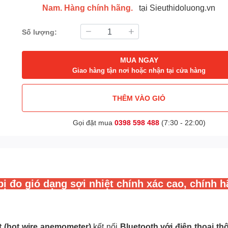
Nam. Hàng chính hãng.
tại Sieuthidoluong.vn
Số lượng:
MUA NGAY
Giao hàng tận nơi hoặc nhận tại cửa hàng
THÊM VÀO GIỎ
Gọi đặt mua
0398 598 488
(7:30 - 22:00)
bị đo gió dạng sợi nhiệt chính xác cao, chính h
t (hot wire anemometer)
kết nối
Bluetooth với điện thoại t