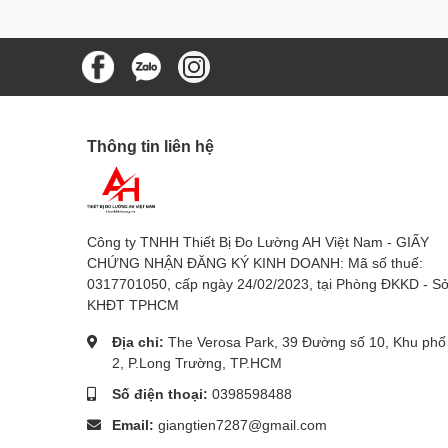
Cân nặng:
119.6 g
Kích thước:
200 × 30 × 41 mm
Nhiệt độ vận hành:
-20 đến +50°C
Nhiệt độ bảo quản:
-20 đến +60°C
Thông tin liên hệ
Chất liệu vỏ:
Nhựa
Màu sản phẩm:
Đen / Cam
Công ty TNHH Thiết Bị Đo Lường AH Việt Nam - GIẤY
CHỨNG NHẬN ĐĂNG KÝ KINH DOANH: Mã số thuế:
Nguồn điện:
3 pin AAA
0317701050, cấp ngày 24/02/2023, tại Phòng ĐKKD - S
KHĐT TPHCM
Thời lượng pin:
Khoảng 15 giờ
Địa chỉ:
The Verosa Park, 39 Đường số 10, Khu phố
Chiều dài đầu dò:
400 mm
2, P.Long Trường, TP.HCM
Đường kính đầu dò:
12 mm
Số điện thoại:
0398598488
Email:
giangtien7287@gmail.com
Đường kính đầu dò tip:
9 mm