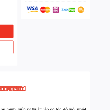
ãng, giá tốt
hông minh
, giúp kỹ thuật viên đo
tốc độ gió, nhiệt