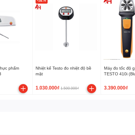
-32%
 thực phẩm
Nhiệt kế Testo đo nhiệt độ bề
Máy đo tốc độ g
3
mặt
TESTO 410i (Bl
1.030.000₫
3.390.000₫
1.500.000₫
độ gió Testo 405i