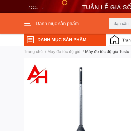
Danh mục sản phẩm
DANH MỤC SẢN PHẨM
Tran
Trang chủ
/
Máy đo tốc độ gió
/
Máy đo tốc độ gió Testo 4