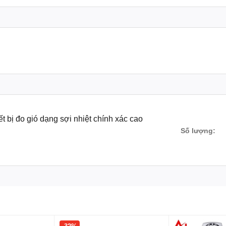
ió Testo 405i
h xác cao
ết bị đo gió dạng sợi nhiệt chính xác cao
liệu
Số lượng:
khí
sâu
 báo cáo
c
 Testo 405i