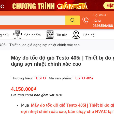
Gọi mua
hàng
0398598488
g chủ
Sản phẩm
Tin tức
Liên hệ
05i | Thiết bị đo gió dạng sợi nhiệt chính xác cao
Máy đo tốc độ gió Testo 405i | Thiết bị đo 
dạng sợi nhiệt chính xác cao
Thương hiệu:
TESTO
Mã sản phẩm:
TESTO 405i
4.150.000₫
Giá trên chưa bao gồm vat 10%
Mua
Máy đo tốc độ gió Testo 405i | Thiết bị đo 
sợi nhiệt chính xác cao, bán chạy cho HVAC tại 