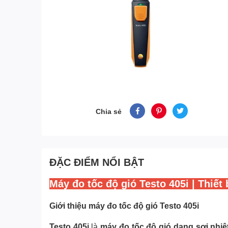
Chia sẻ
ĐẶC ĐIỂM NỔI BẬT
Máy đo tốc độ gió Testo 405i | Thiết 
Giới thiệu máy đo tốc độ gió Testo 405i
Testo 405i
là
máy đo tốc độ gió dạng sợi nhiệ