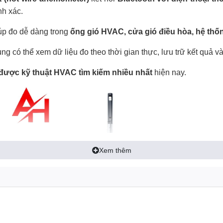
h xác.
iúp đo dễ dàng trong
ống gió HVAC, cửa gió điều hòa, hệ thố
ng có thể xem dữ liệu đo theo thời gian thực, lưu trữ kết quả và
o được kỹ thuật HVAC tìm kiếm nhiều nhất
hiện nay.
Xem thêm