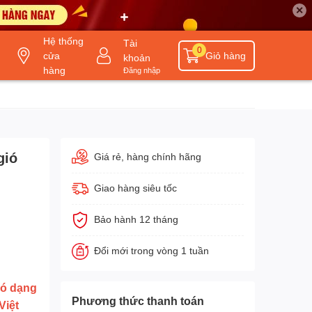
✕
Hệ thống
Tài
0
cửa
Giỏ hàng
khoản
hàng
Đăng nhập
gió
Giá rẻ, hàng chính hãng
Giao hàng siêu tốc
Bảo hành 12 tháng
Đổi mới trong vòng 1 tuần
gió dạng
Phương thức thanh toán
Việt