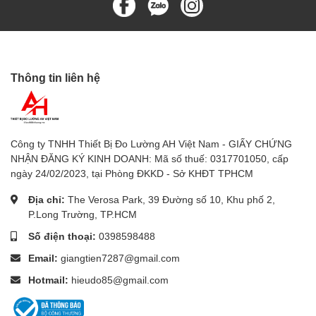
Fluke 568 (-40 đến 800 °C) tại
sieuthidoluong.vn?
✅ Hàng chính hãng Fluke – Bảo hành 12 tháng
✅ Giá cạnh tranh – Giao hàng toàn quốc
Thông tin liên hệ
✅ Tư vấn kỹ thuật chuyên sâu – Hỗ trợ chọn thiết bị phù
hợp
✅ Đội ngũ hỗ trợ sau bán hàng chuyên nghiệp
Công ty TNHH Thiết Bị Đo Lường AH Việt Nam - GIẤY CHỨNG
Thông số kỹ thuật Nhiệt kế hồng ngoại
NHẬN ĐĂNG KÝ KINH DOANH: Mã số thuế: 0317701050, cấp
ngày 24/02/2023, tại Phòng ĐKKD - Sở KHĐT TPHCM
Fluke 568 (-40 đến 800 °C)
Địa chỉ:
The Verosa Park, 39 Đường số 10, Khu phố 2,
Dải đo nhiệt độ hồng ngoại -40°C đến +800°C
P.Long Trường, TP.HCM
Dải đo nhiệt độ tiếp xúc -270°C đến +1372°C
Số điện thoại:
0398598488
Độ chính xác ±1% hoặc ±1°C
Email:
giangtien7287@gmail.com
Tỷ lệ khoảng cách 50:1
Hotmail:
hieudo85@gmail.com
Bộ nhớ 99 kết quả
Giao diện USB kết nối máy tính