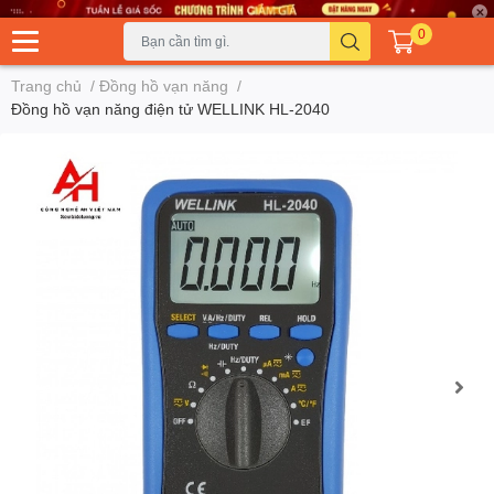
0
Trang chủ
/
Đồng hồ vạn năng
/
Đồng hồ vạn năng điện tử WELLINK HL-2040