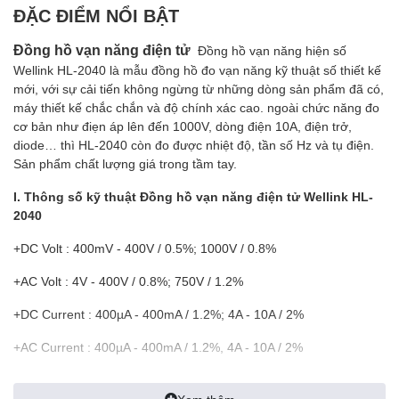
ĐẶC ĐIỂM NỔI BẬT
Đồng hồ vạn năng điện tử
Đồng hồ vạn năng hiện số
Wellink HL-2040 là mẫu đồng hồ đo vạn năng kỹ thuật số thiết kế
mới, với sự cải tiến không ngừng từ những dòng sản phẩm đã có,
máy thiết kế chắc chắn và độ chính xác cao. ngoài chức năng đo
cơ bản như điẹn áp lên đến 1000V, dòng điện 10A, điện trở,
diode… thì HL-2040 còn đo được nhiệt độ, tần số Hz và tụ điện.
Sản phẩm chất lượng giá trong tầm tay.
I. Thông số kỹ thuật Đồng hồ vạn năng điện tử Wellink HL-
2040
+DC Volt : 400mV - 400V / 0.5%; 1000V / 0.8%
+AC Volt : 4V - 400V / 0.8%; 750V / 1.2%
+DC Current : 400µA - 400mA / 1.2%; 4A - 10A / 2%
+AC Current : 400µA - 400mA / 1.2%, 4A - 10A / 2%
+Resistance : 400Ω - 400kΩ / 0.8%; 4MΩ – 40MΩ / 1.5%
+Frequency : 10Hz – 10MHz / 0.3%