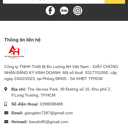
chúng tôi, xin vui lòng liên hệ
hotline 0989.921.545
để được
tư vấn sản phẩm thích hợp với nhu cầu công việc.
Hoặc truy cập website
www.Sieuthidoluong.vn
để lựa chọn
và đặt hàng online các sản phẩm phù hợp nhu cầu.
Chúng tôi luôn sẵn sàng giải đáp mọi thắc mắc và phản hồi
Thông tin liên hệ
của bạn sau khi sử dụng sản phẩm.
Nhanh tay đặt hàng để nhận được nhiều ưu đãi hấp dẫn!
Công ty TNHH Thiết Bị Đo Lường AH Việt Nam - GIẤY CHỨNG
sieuthidoluong.vn cung cấp đồng hồ đo vạn năng, đồng hồ
NHẬN ĐĂNG KÝ KINH DOANH: Mã số thuế: 0317701050, cấp
đo vom Fluke, Victor, Apech, Wellink chính hãng giá rẻ nhất
ngày 24/02/2023, tại Phòng ĐKKD - Sở KHĐT TPHCM
thị trường. Giao hàng ngay. Bảo hành 12 tháng, 1 đổi 1
trong vòng 1 tuần.
Địa chỉ:
The Verosa Park, 39 Đường số 10, Khu phố 2,
P.Long Trường, TP.HCM
Số điện thoại:
0398598488
Email:
giangtien7287@gmail.com
Hotmail:
hieudo85@gmail.com