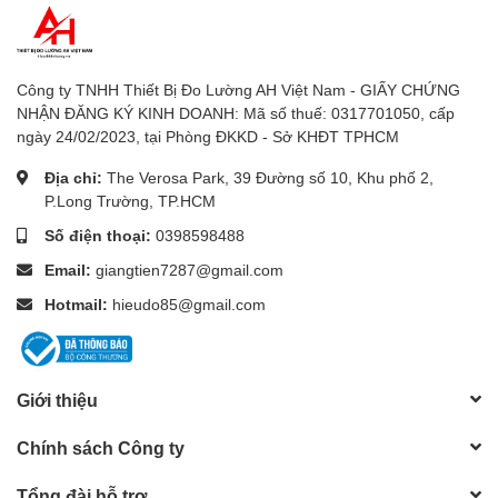
7.
Thiết bị đo độ ẩm
: Máy đo độ ẩm gỗ, bê tông, Máy đo độ
ẩm đất, Máy đo độ ẩm giấy, máy đo độ ẩm vải, máy đo độ ẩm
nông sản
Công ty TNHH Thiết Bị Đo Lường AH Việt Nam - GIẤY CHỨNG
8.
Máy đo độ cứng trái cây
NHẬN ĐĂNG KÝ KINH DOANH: Mã số thuế: 0317701050, cấp
ngày 24/02/2023, tại Phòng ĐKKD - Sở KHĐT TPHCM
9.
Đồng hồ đo năng lượng mặt trời
Địa chỉ:
The Verosa Park, 39 Đường số 10, Khu phố 2,
10.
Thiết bị đo chuyên dụng khác
: Thiết bị đo độ rung, thiết
P.Long Trường, TP.HCM
bị đo tốc độ vòng quay động cơ, thiết bị đo lực căng vật
liệu, thiết bị đo độ dày lớp phủ, thiết bị đo khoảng cách
Số điện thoại:
0398598488
bằng laser, thiết bị đo bức xạ mặt trời, thiết bị đo điện từ
Email:
giangtien7287@gmail.com
trường, thiết bị đo độ dày vật liệu
Hotmail:
hieudo85@gmail.com
Giới thiệu
Chính sách Công ty
Tổng đài hỗ trợ