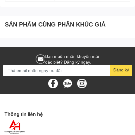
* Đo Vận tốc không khí, Nhiệt độ. và lượng không khí
* Số liệu tốc độ gió và đơn vị đo lường chọn lọc
* Nhiệt độ. đơn vị C/F chọn lọc
SẢN PHẨM CÙNG PHÂN KHÚC GIÁ
* Hiển thị Tối đa / Tối thiểu / Trung bình. giá trị
* Giữ chức năng đóng băng đọc hiện tại
* Giao diện USB để tải xuống PC
* Hiển thị vận tốc không khí và thể tích trung bình 8 điểm
Bạn muốn nhận khuyến mãi
đặc biệt? Đăng ký ngay.
Đăng ký
S
IEUTHIDOLUONG.VN
- CHUYÊN CUNG CẤP:
- Thiết bị đo lường chính hãng: FLUKE, Kyoritsu,
Sanwa, Hioki, Lutron, APECH, Wellink, Deree,
Delmhost, Accutest, Victor… giá tốt nhất thị trường.
- Tư vấn, lắp đặt Thiết bị vệ sinh phòng tắm.
Thông tin liên hệ
TRUY CẬP WEBSITE Sieuthidoluong.vn - Tham quan
mua sắm – GIÁ ƯU ĐÃI