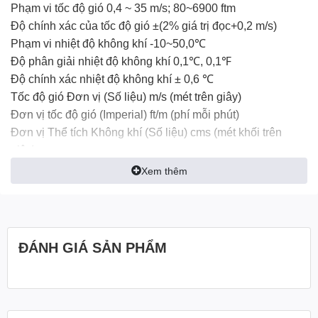
Phạm vi tốc độ gió 0,4 ~ 35 m/s; 80~6900 ftm
Độ chính xác của tốc độ gió ±(2% giá trị đọc+0,2 m/s)
Phạm vi nhiệt độ không khí -10~50,0℃
Độ phân giải nhiệt độ không khí 0,1℃, 0,1℉
Độ chính xác nhiệt độ không khí ± 0,6 ℃
Tốc độ gió Đơn vị (Số liệu) m/s (mét trên giây)
Đơn vị tốc độ gió (Imperial) ft/m (phí mỗi phút)
Đơn vị Thể tích Không khí (Số liệu) cms (mét khối trên
giây)
Thể tích không khí Đơn vị (Imperial) cfm (mét khối trên
Xem thêm
phút)
Thời gian đáp ứng nhiệt độ 60 giây (điển hình)
Cập nhật LCD mỗi giây
Hiển thị thể tích không khí 0~99999 m3/s
ĐÁNH GIÁ SẢN PHẨM
Độ phân giải âm lượng không khí 0,1 (0~9999,9) hoặc 1
(10000~99999)
Kích thước LCD 42(L) * 37(W) mm
Nhiệt độ hoạt động 0~50℃