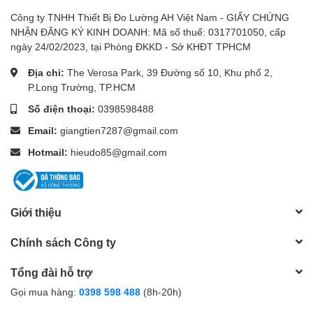
-Chúng tôi chuyên cung cấp Thiết bị đo các loại như:
Công ty TNHH Thiết Bị Đo Lường AH Việt Nam - GIẤY CHỨNG
NHẬN ĐĂNG KÝ KINH DOANH: Mã số thuế: 0317701050, cấp
1.
Đồng hồ đo điện
: Đồng hồ vạn năng, ampe kìm,
ngày 24/02/2023, tại Phòng ĐKKD - Sở KHĐT TPHCM
đồng hồ đo tụ điện, đồng hồ đo thứ tự pha, đồng hồ
Địa chỉ:
The Verosa Park, 39 Đường số 10, Khu phố 2,
đo điện trở đất, đồng hồ đo điện trở cách điện, bút thử
P.Long Trường, TP.HCM
điện áp, thiết bị đo lcr
Số điện thoại:
0398598488
2.
Thiết bị đo kiểm tra bình ắc quy
Email:
giangtien7287@gmail.com
3.
Thiết bị đo chất lượng nước
: Máy đo độ mặn, bút đo
Hotmail:
hieudo85@gmail.com
ph, thiết bị đo độ cứng của nước, thiết bị đo độ dẫn
điện của nước, Bút đo TDS, máy đo độ tinh khiết của
nước, máy đo nồng độ oxy hòa tan trong nước, bút đo
độ ngọt
Giới thiệu
4.
Thiết bị đo môi trường
: Máy đo cường độ ánh sáng,
Chính sách Công ty
máy đo tốc độ gió, máy đo độ ồn, máy đo nhiệt độ, độ
ẩm không khí, thiết bị đo bụi môi trường
Tổng đài hỗ trợ
Gọi mua hàng:
0398 598 488
(8h-20h)
5.
Thiết bị đo áp suất
: Máy đo áp suất chênh lệch, máy