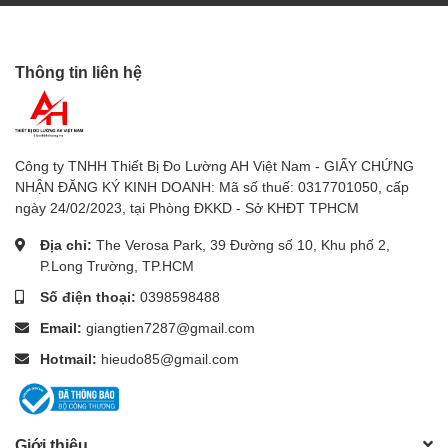
- Màn hình:
- Loại: LCD lớn có đèn nền màu xanh lá cây (BẬT/TẮT)
Thông tin liên hệ
- Kích thước: 51 mm x 37 mm
- Chức năng đo lường:
Công ty TNHH Thiết Bị Đo Lường AH Việt Nam - GIẤY CHỨNG
- Tốc độ không khí:
NHẬN ĐĂNG KÝ KINH DOANH: Mã số thuế: 0317701050, cấp
ngày 24/02/2023, tại Phòng ĐKKD - Sở KHĐT TPHCM
- Phạm vi:
Địa chỉ:
The Verosa Park, 39 Đường số 10, Khu phố 2,
- m/s: 4,1 đến 100,0 m/s
P.Long Trường, TP.HCM
- km/h: 14,7 đến 360,0 km/h
Số điện thoại:
0398598488
Email:
giangtien7287@gmail.com
- dặm/h: 9,1 đến 223,7 dặm/h
Hotmail:
hieudo85@gmail.com
- hải lý: 7,9 đến 194,3 hải lý
- ft/phút: 81 đến 19.685 ft/phút
Giới thiệu