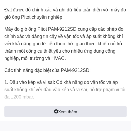
Đạt được độ chính xác và ghi dữ liệu toàn diện với máy đo
gió ống Pitot chuyên nghiệp
Máy đo gió ống Pitot PAM-9212SD cung cấp các phép đo
chính xác và đáng tin cậy về vận tốc và áp suất không khí
với khả năng ghi dữ liệu theo thời gian thực, khiến nó trở
thành một công cụ thiết yếu cho nhiều ứng dụng công
nghiệp, môi trường và HVAC.
Các tính năng đặc biệt của PAM-9212SD:
1. Đầu vào kép và vi sai: Có khả năng đo vận tốc và áp
suất không khí với đầu vào kép và vi sai, hỗ trợ phạm vi tối
đa ±200 mbar.
2. Máy ghi dữ liệu theo thời gian thực: Lưu dữ liệu đo cùng
Xem thêm
với thông tin thời gian (năm, tháng, ngày, giờ, phút, giây)
vào thẻ nhớ SD, cho phép tải xuống Excel dễ dàng để
phân tích dữ liệu thêm mà không cần phần mềm bổ sung.