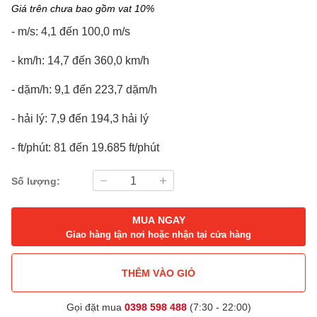
Giá trên chưa bao gồm vat 10%
- m/s: 4,1 đến 100,0 m/s
- km/h: 14,7 đến 360,0 km/h
- dặm/h: 9,1 đến 223,7 dặm/h
- hải lý: 7,9 đến 194,3 hải lý
- ft/phút: 81 đến 19.685 ft/phút
Số lượng:
MUA NGAY
Giao hàng tận nơi hoặc nhận tại cửa hàng
THÊM VÀO GIỎ
Gọi đặt mua
0398 598 488
(7:30 - 22:00)