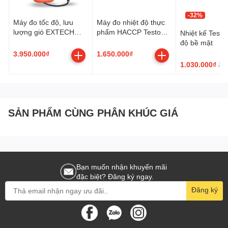
-32%
Máy đo tốc độ, lưu
Máy đo nhiệt độ thực
lượng gió EXTECH
phẩm HACCP Testo
Nhiệt kế Testo
AN100_sieuthidoluong
103
độ bề mặt
VN
3.950.000₫
1.650.000₫
1.030.000₫
1.5
SẢN PHẨM CÙNG PHÂN KHÚC GIÁ
Bạn muốn nhận khuyến mãi
đặc biệt? Đăng ký ngay.
Đăng ký
Thông số kỹ thuật Máy đo tốc độ gió
LUTRON
PAM-9212SD