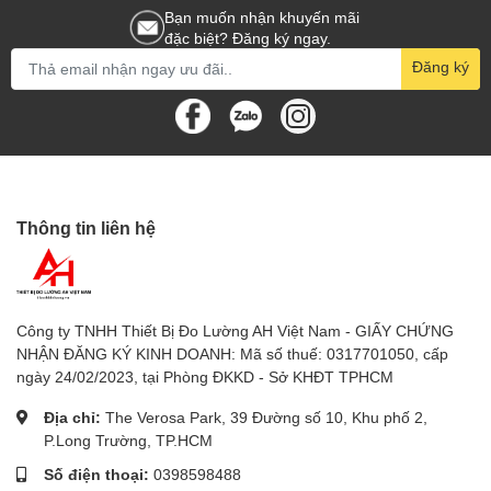
- Phạm vi và độ phân giải:
Bạn muốn nhận khuyến mãi
đặc biệt? Đăng ký ngay.
- 200 mbar: 0,1 mbar
Đăng ký
- 2,9 psi: 0,001 psi
- 0,204 Kg/cm²: 0,001 Kg/cm²
- 150 mm Hg: 0,1 mm Hg
- 5,905 inch Hg: 0,002 inch Hg
Thông tin liên hệ
- 2,040 mét H₂O: 0,001 mét H₂O
- 80,2 inch H₂O: 0,05 inch H₂O
Công ty TNHH Thiết Bị Đo Lường AH Việt Nam - GIẤY CHỨNG
NHẬN ĐĂNG KÝ KINH DOANH: Mã số thuế: 0317701050, cấp
- 0,197 Khí quyển: 0,001 Khí quyển
ngày 24/02/2023, tại Phòng ĐKKD - Sở KHĐT TPHCM
- Độ chính xác:
Địa chỉ:
The Verosa Park, 39 Đường số 10, Khu phố 2,
P.Long Trường, TP.HCM
- 200 mbar: ±2% F.S.
Số điện thoại:
0398598488