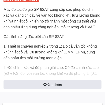
Máy đo tốc độ gió SP-82AT cung cấp các phép đo chính
xác và đáng tin cậy về vận tốc không khí, lưu lượng không
khí và nhiệt độ, khiến nó trở thành một công cụ thiết yếu
cho nhiều ứng dụng công nghiệp, môi trường và HVAC.
Các tính năng đặc biệt của SP-82AT:
1. Thiết bị chuyên nghiệp 2 trong 1: Đo cả vận tốc không
khí/nhiệt độ và lưu lượng không khí (CMM, CFM), cung
cấp phân tích môi trường toàn diện.
2. Độ chính xác và độ phân giải cao: Có độ chính xác cao
(±3% F.S. đối với vận tốc không khí) và độ phân giải (0,1
m/giây đối với vận tốc không khí, 0,1℃ đối với nhiệt độ),
Xem thêm
đảm bảo các phép đo chính xác và có thể lặp lại.
3. Thiết kế thân thiện với người dùng: Thiết kế nhỏ gọn,
nhẹ và hình xương với vòng đeo tay để dễ dàng vận hành