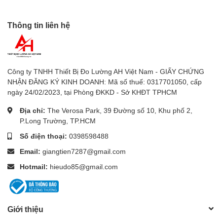
- 0,1 km/giờ
- 1 ft/phút
Thông tin liên hệ
- 0,1 MPH
- 0,1 hải lý
Công ty TNHH Thiết Bị Đo Lường AH Việt Nam - GIẤY CHỨNG
NHẬN ĐĂNG KÝ KINH DOANH: Mã số thuế: 0317701050, cấp
- Độ chính xác: ±3% F.S.
ngày 24/02/2023, tại Phòng ĐKKD - Sở KHĐT TPHCM
- Nhiệt độ:
Địa chỉ:
The Verosa Park, 39 Đường số 10, Khu phố 2,
P.Long Trường, TP.HCM
- Phạm vi: 0 đến 50℃ (32 đến 122℉)
Số điện thoại:
0398598488
- Độ phân giải: 0,1℃
Email:
giangtien7287@gmail.com
- Độ chính xác: ±1,2℃ (±2,5℉)
Hotmail:
hieudo85@gmail.com
- Lưu lượng khí:
- Phạm vi (CMM): 0,024 đến 36.000
Giới thiệu