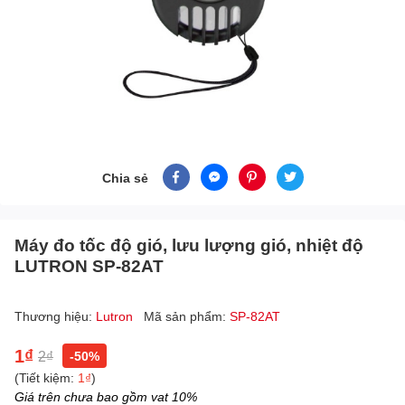
Chia sẻ
Máy đo tốc độ gió, lưu lượng gió, nhiệt độ
LUTRON SP-82AT
Thương hiệu:
Lutron
Mã sản phẩm:
SP-82AT
1₫
2₫
-50%
(Tiết kiệm:
1₫
)
Giá trên chưa bao gồm vat 10%