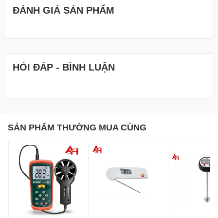
bằng một tay. Bánh xe gắn ổ bi ma sát thấp đảm bảo độ
ĐÁNH GIÁ SẢN PHẨM
chính xác cao ở cả vận tốc không khí cao và thấp.
4. Mạch vi xử lý tích hợp: Đảm bảo hiệu suất và độ chính
xác tuyệt vời, với các tính năng như thu hồi giá trị tối đa/tối
thiểu và chức năng giữ dữ liệu để đóng băng số đọc hiện
HỎI ĐÁP - BÌNH LUẬN
tại.
5. Bền và di động: Được chế tạo bằng vật liệu chắc chắn
và thiết kế nhỏ gọn, dễ dàng mang theo và bền bỉ để sử
dụng lâu dài.
SẢN PHẨM THƯỜNG MUA CÙNG
Thông số kỹ thuật Máy đo tốc độ gió, lưu
lượng gió, nhiệt độ LUTRON SP-82AT
- Màn hình: