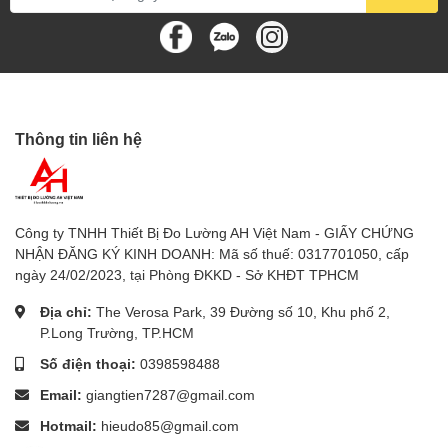
thiết bị đo nhiệt độ tiếp xúc, camera nhiệt, Nhiệt kế treo
tường, để bàn
7.
Thiết bị đo độ ẩm
: Máy đo độ ẩm gỗ, bê tông, Máy đo
độ ẩm đất, Máy đo độ ẩm giấy, máy đo độ ẩm vải, máy
đo độ ẩm nông sản
Thông tin liên hệ
8.
Máy đo độ cứng trái cây
9.
Đồng hồ đo năng lượng mặt trời
Công ty TNHH Thiết Bị Đo Lường AH Việt Nam - GIẤY CHỨNG
NHẬN ĐĂNG KÝ KINH DOANH: Mã số thuế: 0317701050, cấp
10.
Thiết bị đo chuyên dụng khác
: Thiết bị đo độ rung,
ngày 24/02/2023, tại Phòng ĐKKD - Sở KHĐT TPHCM
thiết bị đo tốc độ vòng quay động cơ, thiết bị đo lực
căng vật liệu, thiết bị đo độ dày lớp phủ, thiết bị đo
Địa chỉ:
The Verosa Park, 39 Đường số 10, Khu phố 2,
P.Long Trường, TP.HCM
khoảng cách bằng laser, thiết bị đo bức xạ mặt trời,
thiết bị đo điện từ trường, thiết bị đo độ dày vật liệu
Số điện thoại:
0398598488
Email:
giangtien7287@gmail.com
Hotmail:
hieudo85@gmail.com