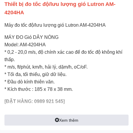
Thiết bị đo tốc độ/lưu lượng gió Lutron AM-
4204HA
Máy đo tốc độ/lưu lượng gió Lutron AM-4204HA
MÁY ĐO Gió DÂY NÓNG
Model: AM-4204HA
* 0,2 - 20,0 m/s, độ chính xác cao để đo tốc độ không khí
thấp.
* m/s, ft/phút, km/h, hải lý, dặm/h, oC/oF.
* Tối đa, tối thiểu, giữ dữ liệu.
* Đầu dò kính thiên văn.
* Kích thước : 185 x 78 x 38 mm.
[ĐẶT
HÀNG: 0989 921 545]
S
IEUTHIDOLUONG.VN
- CHUYÊN CUNG CẤP:
Xem thêm
- Thiết bị đo lường chính hãng: FLUKE, Kyoritsu,