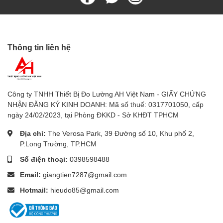
10.
Thiết bị đo chuyên dụng khác
: Thiết bị đo độ rung,
thiết bị đo tốc độ vòng quay động cơ, thiết bị đo lực
căng vật liệu, thiết bị đo độ dày lớp phủ, thiết bị đo
Thông tin liên hệ
khoảng cách bằng laser, thiết bị đo bức xạ mặt trời,
thiết bị đo điện từ trường, thiết bị đo độ dày vật liệu
Công ty TNHH Thiết Bị Đo Lường AH Việt Nam - GIẤY CHỨNG
NHẬN ĐĂNG KÝ KINH DOANH: Mã số thuế: 0317701050, cấp
ngày 24/02/2023, tại Phòng ĐKKD - Sở KHĐT TPHCM
Địa chỉ:
The Verosa Park, 39 Đường số 10, Khu phố 2,
P.Long Trường, TP.HCM
Số điện thoại:
0398598488
Email:
giangtien7287@gmail.com
Hotmail:
hieudo85@gmail.com